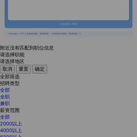
长按识别二维码
{{usertype=='2'?'个人投递实时提醒，招聘更快捷！':'企业回复实时提醒，求职更快捷！'}}
附近没有匹配到职位信息
请选择职能
请选择地区
取消
重置
确定
全部筛选
招聘类型
全部
全职
兼职
薪资范围
全部
2000以上
4000以上
6000以上