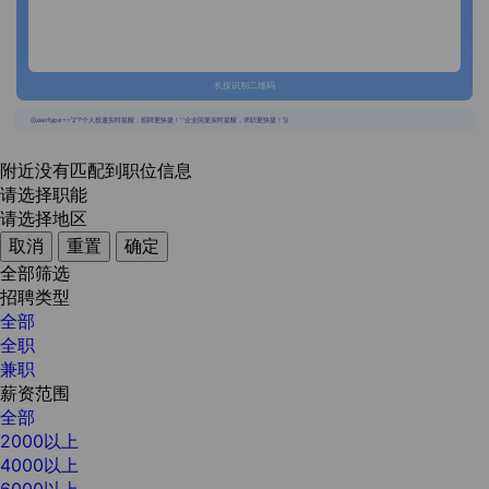
长按识别二维码
{{usertype=='2'?'个人投递实时提醒，招聘更快捷！':'企业回复实时提醒，求职更快捷！'}}
附近没有匹配到职位信息
请选择职能
请选择地区
取消
重置
确定
全部筛选
招聘类型
全部
全职
兼职
薪资范围
全部
2000以上
4000以上
6000以上