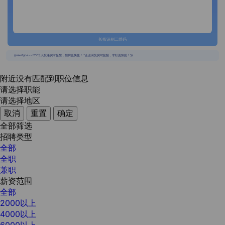
长按识别二维码
{{usertype=='2'?'个人投递实时提醒，招聘更快捷！':'企业回复实时提醒，求职更快捷！'}}
附近没有匹配到职位信息
请选择职能
请选择地区
取消
重置
确定
全部筛选
招聘类型
全部
全职
兼职
薪资范围
全部
2000以上
4000以上
6000以上