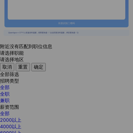
长按识别二维码
{{usertype=='2'?'个人投递实时提醒，招聘更快捷！':'企业回复实时提醒，求职更快捷！'}}
附近没有匹配到职位信息
请选择职能
请选择地区
取消
重置
确定
全部筛选
招聘类型
全部
全职
兼职
薪资范围
全部
2000以上
4000以上
6000以上