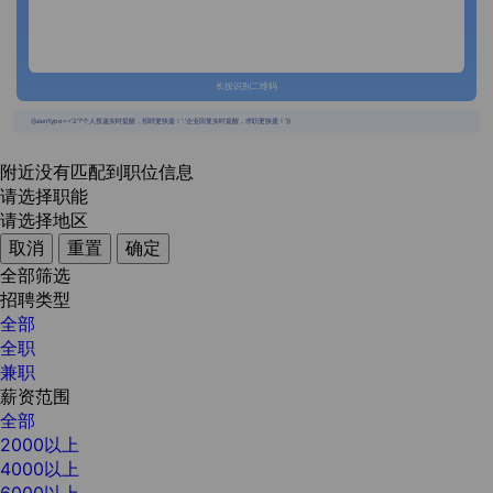
长按识别二维码
{{usertype=='2'?'个人投递实时提醒，招聘更快捷！':'企业回复实时提醒，求职更快捷！'}}
附近没有匹配到职位信息
请选择职能
请选择地区
取消
重置
确定
全部筛选
招聘类型
全部
全职
兼职
薪资范围
全部
2000以上
4000以上
6000以上