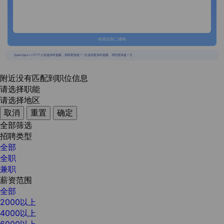
长按识别二维码
{{usertype=='2'?'个人投递实时提醒，招聘更快捷！':'企业回复实时提醒，求职更快捷！'}}
附近没有匹配到职位信息
请选择职能
请选择地区
取消
重置
确定
全部筛选
招聘类型
全部
全职
兼职
薪资范围
全部
2000以上
4000以上
6000以上