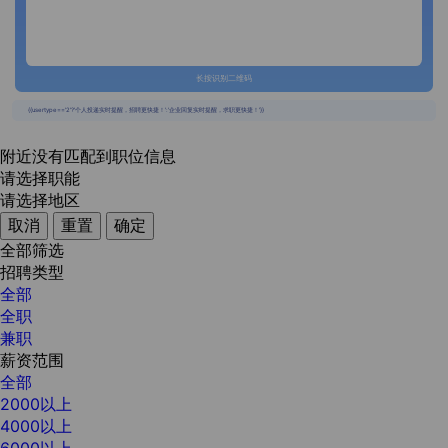
长按识别二维码
{{usertype=='2'?'个人投递实时提醒，招聘更快捷！':'企业回复实时提醒，求职更快捷！'}}
附近没有匹配到职位信息
请选择职能
请选择地区
取消
重置
确定
全部筛选
招聘类型
全部
全职
兼职
薪资范围
全部
2000以上
4000以上
6000以上