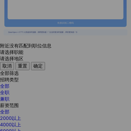
长按识别二维码
{{usertype=='2'?'个人投递实时提醒，招聘更快捷！':'企业回复实时提醒，求职更快捷！'}}
附近没有匹配到职位信息
请选择职能
请选择地区
取消
重置
确定
全部筛选
招聘类型
全部
全职
兼职
薪资范围
全部
2000以上
4000以上
6000以上