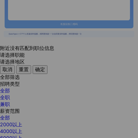
长按识别二维码
{{usertype=='2'?'个人投递实时提醒，招聘更快捷！':'企业回复实时提醒，求职更快捷！'}}
附近没有匹配到职位信息
请选择职能
请选择地区
取消
重置
确定
全部筛选
招聘类型
全部
全职
兼职
薪资范围
全部
2000以上
4000以上
6000以上