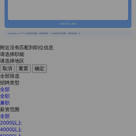
长按识别二维码
{{usertype=='2'?'个人投递实时提醒，招聘更快捷！':'企业回复实时提醒，求职更快捷！'}}
附近没有匹配到职位信息
请选择职能
请选择地区
取消
重置
确定
全部筛选
招聘类型
全部
全职
兼职
薪资范围
全部
2000以上
4000以上
6000以上