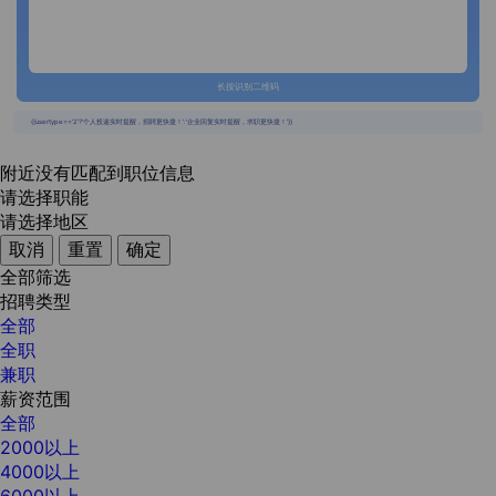
长按识别二维码
{{usertype=='2'?'个人投递实时提醒，招聘更快捷！':'企业回复实时提醒，求职更快捷！'}}
附近没有匹配到职位信息
请选择职能
请选择地区
取消
重置
确定
全部筛选
招聘类型
全部
全职
兼职
薪资范围
全部
2000以上
4000以上
6000以上