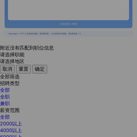
长按识别二维码
{{usertype=='2'?'个人投递实时提醒，招聘更快捷！':'企业回复实时提醒，求职更快捷！'}}
附近没有匹配到职位信息
请选择职能
请选择地区
取消
重置
确定
全部筛选
招聘类型
全部
全职
兼职
薪资范围
全部
2000以上
4000以上
6000以上