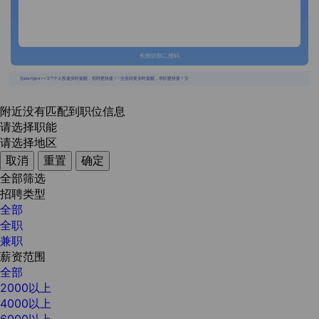
长按识别二维码
{{usertype=='2'?'个人投递实时提醒，招聘更快捷！':'企业回复实时提醒，求职更快捷！'}}
附近没有匹配到职位信息
请选择职能
请选择地区
取消
重置
确定
全部筛选
招聘类型
全部
全职
兼职
薪资范围
全部
2000以上
4000以上
6000以上