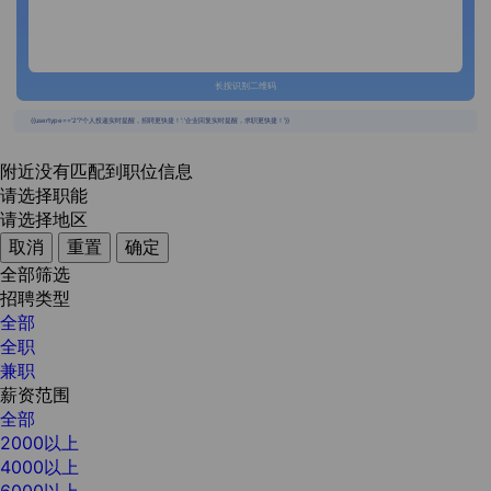
长按识别二维码
{{usertype=='2'?'个人投递实时提醒，招聘更快捷！':'企业回复实时提醒，求职更快捷！'}}
附近没有匹配到职位信息
请选择职能
请选择地区
取消
重置
确定
全部筛选
招聘类型
全部
全职
兼职
薪资范围
全部
2000以上
4000以上
6000以上