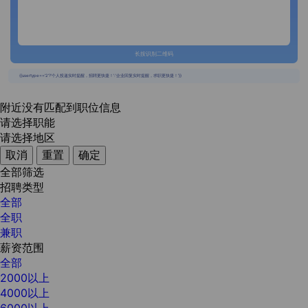
长按识别二维码
{{usertype=='2'?'个人投递实时提醒，招聘更快捷！':'企业回复实时提醒，求职更快捷！'}}
附近没有匹配到职位信息
请选择职能
请选择地区
取消
重置
确定
全部筛选
招聘类型
全部
全职
兼职
薪资范围
全部
2000以上
4000以上
6000以上