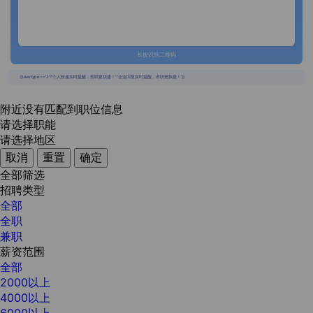
长按识别二维码
{{usertype=='2'?'个人投递实时提醒，招聘更快捷！':'企业回复实时提醒，求职更快捷！'}}
附近没有匹配到职位信息
请选择职能
请选择地区
取消
重置
确定
全部筛选
招聘类型
全部
全职
兼职
薪资范围
全部
2000以上
4000以上
6000以上