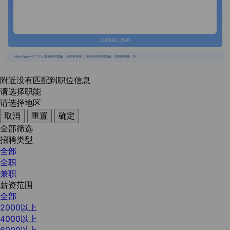
长按识别二维码
{{usertype=='2'?'个人投递实时提醒，招聘更快捷！':'企业回复实时提醒，求职更快捷！'}}
附近没有匹配到职位信息
请选择职能
请选择地区
取消
重置
确定
全部筛选
招聘类型
全部
全职
兼职
薪资范围
全部
2000以上
4000以上
6000以上