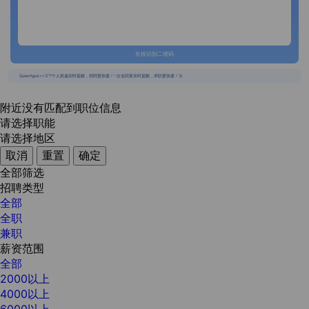
长按识别二维码
{{usertype=='2'?'个人投递实时提醒，招聘更快捷！':'企业回复实时提醒，求职更快捷！'}}
附近没有匹配到职位信息
请选择职能
请选择地区
取消
重置
确定
全部筛选
招聘类型
全部
全职
兼职
薪资范围
全部
2000以上
4000以上
6000以上