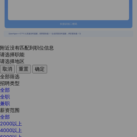
长按识别二维码
{{usertype=='2'?'个人投递实时提醒，招聘更快捷！':'企业回复实时提醒，求职更快捷！'}}
附近没有匹配到职位信息
请选择职能
请选择地区
取消
重置
确定
全部筛选
招聘类型
全部
全职
兼职
薪资范围
全部
2000以上
4000以上
6000以上