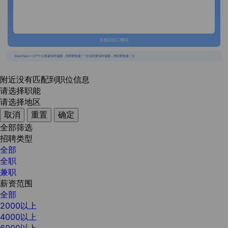
长按识别二维码
{{usertype=='2'?'个人投递实时提醒，招聘更快捷！':'企业回复实时提醒，求职更快捷！'}}
附近没有匹配到职位信息
请选择职能
请选择地区
取消
重置
确定
全部筛选
招聘类型
全部
全职
兼职
薪资范围
全部
2000以上
4000以上
6000以上