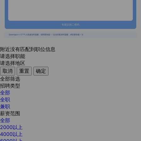
长按识别二维码
{{usertype=='2'?'个人投递实时提醒，招聘更快捷！':'企业回复实时提醒，求职更快捷！'}}
附近没有匹配到职位信息
请选择职能
请选择地区
取消
重置
确定
全部筛选
招聘类型
全部
全职
兼职
薪资范围
全部
2000以上
4000以上
6000以上