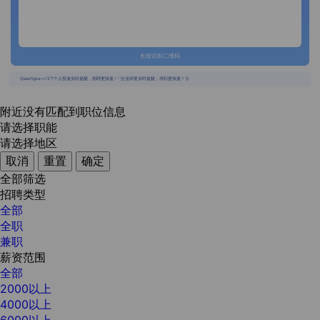
长按识别二维码
{{usertype=='2'?'个人投递实时提醒，招聘更快捷！':'企业回复实时提醒，求职更快捷！'}}
附近没有匹配到职位信息
请选择职能
请选择地区
取消
重置
确定
全部筛选
招聘类型
全部
全职
兼职
薪资范围
全部
2000以上
4000以上
6000以上