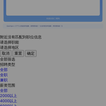
长按识别二维码
{{usertype=='2'?'个人投递实时提醒，招聘更快捷！':'企业回复实时提醒，求职更快捷！'}}
附近没有匹配到职位信息
请选择职能
请选择地区
取消
重置
确定
全部筛选
招聘类型
全部
全职
兼职
薪资范围
全部
2000以上
4000以上
6000以上