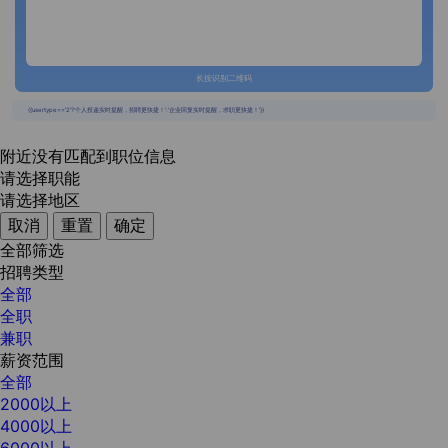
长按识别二维码
{{usertype=='2'?'个人投递实时提醒，招聘更快捷！':'企业回复实时提醒，求职更快捷！'}}
附近没有匹配到职位信息
请选择职能
请选择地区
取消
重置
确定
全部筛选
招聘类型
全部
全职
兼职
薪资范围
全部
2000以上
4000以上
6000以上