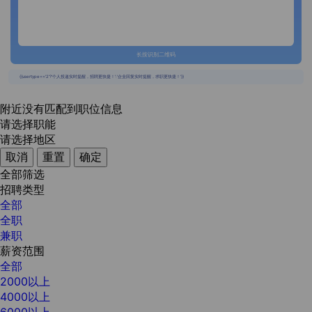
长按识别二维码
{{usertype=='2'?'个人投递实时提醒，招聘更快捷！':'企业回复实时提醒，求职更快捷！'}}
附近没有匹配到职位信息
请选择职能
请选择地区
取消
重置
确定
全部筛选
招聘类型
全部
全职
兼职
薪资范围
全部
2000以上
4000以上
6000以上