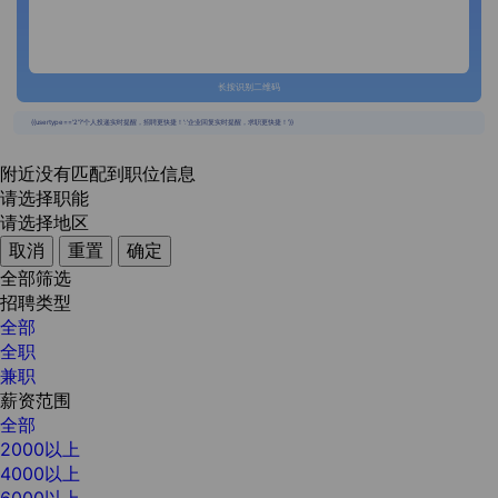
长按识别二维码
{{usertype=='2'?'个人投递实时提醒，招聘更快捷！':'企业回复实时提醒，求职更快捷！'}}
附近没有匹配到职位信息
请选择职能
请选择地区
取消
重置
确定
全部筛选
招聘类型
全部
全职
兼职
薪资范围
全部
2000以上
4000以上
6000以上