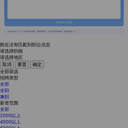
长按识别二维码
{{usertype=='2'?'个人投递实时提醒，招聘更快捷！':'企业回复实时提醒，求职更快捷！'}}
附近没有匹配到职位信息
请选择职能
请选择地区
取消
重置
确定
全部筛选
招聘类型
全部
全职
兼职
薪资范围
全部
2000以上
4000以上
6000以上