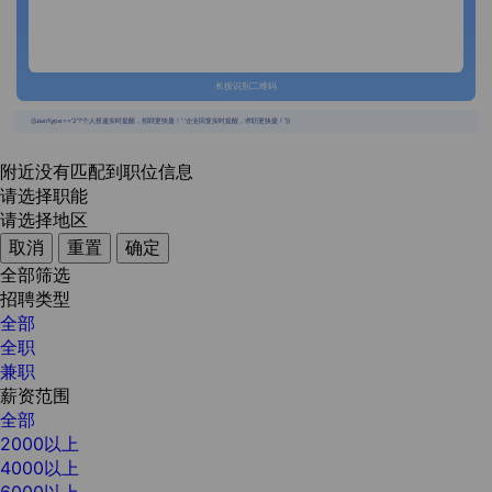
长按识别二维码
{{usertype=='2'?'个人投递实时提醒，招聘更快捷！':'企业回复实时提醒，求职更快捷！'}}
附近没有匹配到职位信息
请选择职能
请选择地区
取消
重置
确定
全部筛选
招聘类型
全部
全职
兼职
薪资范围
全部
2000以上
4000以上
6000以上