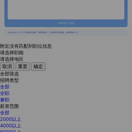
长按识别二维码
{{usertype=='2'?'个人投递实时提醒，招聘更快捷！':'企业回复实时提醒，求职更快捷！'}}
附近没有匹配到职位信息
请选择职能
请选择地区
取消
重置
确定
全部筛选
招聘类型
全部
全职
兼职
薪资范围
全部
2000以上
4000以上
6000以上