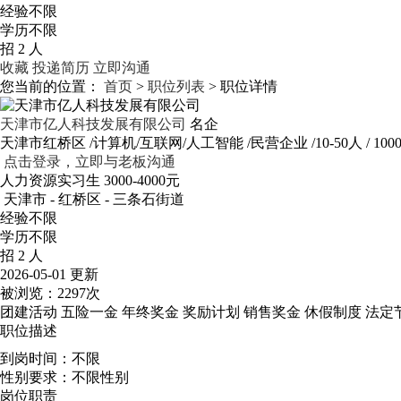
经验不限
学历不限
招 2 人
收藏
投递简历
立即沟通
您当前的位置：
首页
>
职位列表
> 职位详情
天津市亿人科技发展有限公司
名企
天津市红桥区
/计算机/互联网/人工智能
/民营企业
/10-50人
/ 10
点击登录，立即与老板沟通
人力资源实习生
3000-4000元
天津市 - 红桥区 - 三条石街道
经验不限
学历不限
招 2 人
2026-05-01 更新
被浏览：
2297次
团建活动
五险一金
年终奖金
奖励计划
销售奖金
休假制度
法定
职位描述
到岗时间：不限
性别要求：不限性别
岗位职责