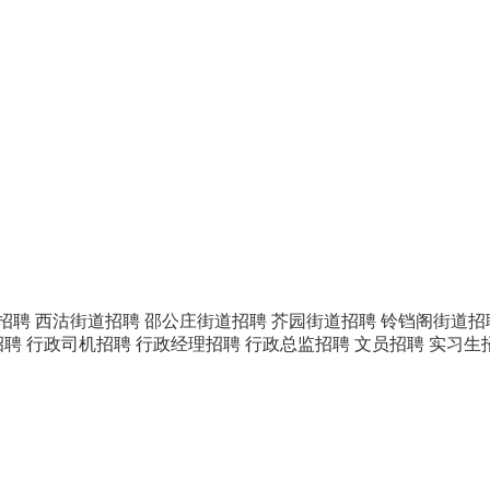
招聘
西沽街道招聘
邵公庄街道招聘
芥园街道招聘
铃铛阁街道招
招聘
行政司机招聘
行政经理招聘
行政总监招聘
文员招聘
实习生