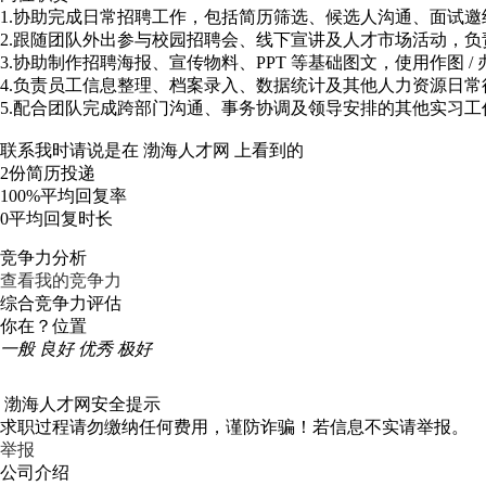
1.协助完成日常招聘工作，包括简历筛选、候选人沟通、面试邀约
2.跟随团队外出参与校园招聘会、线下宣讲及人才市场活动，
3.协助制作招聘海报、宣传物料、PPT 等基础图文，使用作图 
4.负责员工信息整理、档案录入、数据统计及其他人力资源日常
5.配合团队完成跨部门沟通、事务协调及领导安排的其他实习工
联系我时请说是在
渤海人才网
上看到的
2份
简历投递
100%
平均回复率
0
平均回复时长
竞争力分析
查看我的竞争力
综合竞争力评估
你在？位置
一般
良好
优秀
极好
渤海人才网安全提示
求职过程请勿缴纳任何费用，谨防诈骗！若信息不实请举报。
举报
公司介绍