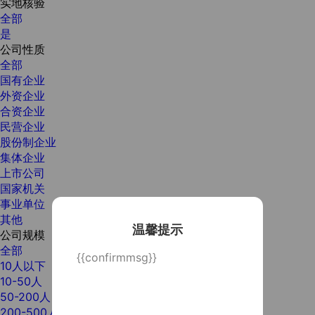
实地核验
全部
是
公司性质
全部
国有企业
外资企业
合资企业
民营企业
股份制企业
集体企业
上市公司
国家机关
事业单位
其他
温馨提示
公司规模
全部
{{confirmmsg}}
10人以下
10-50人
50-200人
200-500人