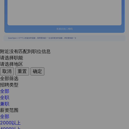
长按识别二维码
{{usertype=='2'?'个人投递实时提醒，招聘更快捷！':'企业回复实时提醒，求职更快捷！'}}
附近没有匹配到职位信息
请选择职能
请选择地区
取消
重置
确定
全部筛选
招聘类型
全部
全职
兼职
薪资范围
全部
2000以上
4000以上