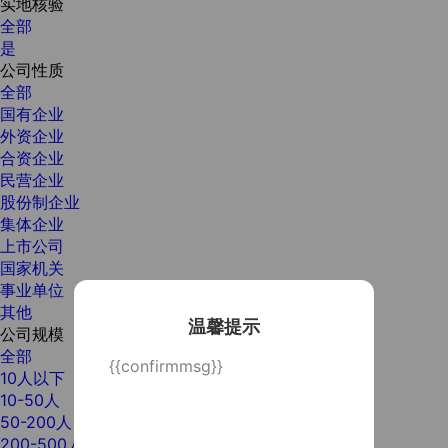
实地核验
全部
是
公司性质
全部
国有企业
外资企业
合资企业
民营企业
股份制企业
集体企业
上市公司
国家机关
事业单位
其他
温馨提示
公司规模
全部
{{confirmmsg}}
10人以下
10-50人
50-200人
200-500人