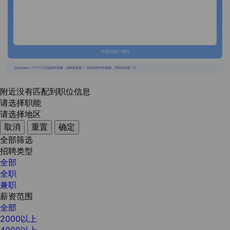
长按识别二维码
{{usertype=='2'?'个人投递实时提醒，招聘更快捷！':'企业回复实时提醒，求职更快捷！'}}
附近没有匹配到职位信息
请选择职能
请选择地区
取消
重置
确定
全部筛选
招聘类型
全部
全职
兼职
薪资范围
全部
2000以上
4000以上