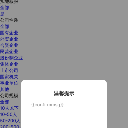
实地核验
全部
是
公司性质
全部
国有企业
外资企业
合资企业
民营企业
股份制企业
集体企业
上市公司
国家机关
事业单位
其他
温馨提示
公司规模
全部
{{confirmmsg}}
10人以下
10-50人
50-200人
200-500人