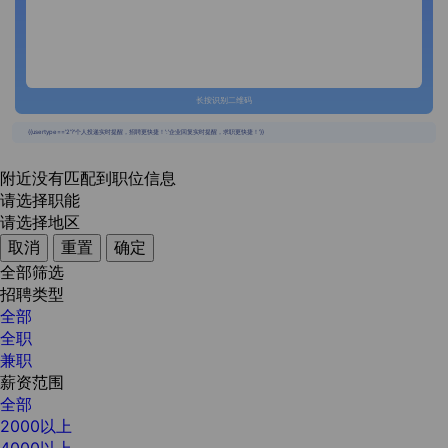
长按识别二维码
{{usertype=='2'?'个人投递实时提醒，招聘更快捷！':'企业回复实时提醒，求职更快捷！'}}
附近没有匹配到职位信息
请选择职能
请选择地区
取消
重置
确定
全部筛选
招聘类型
全部
全职
兼职
薪资范围
全部
2000以上
4000以上