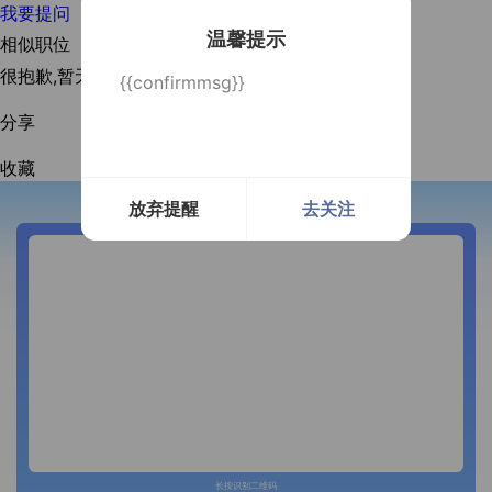
我要提问
温馨提示
相似职位
很抱歉,暂无相似职位！
{{confirmmsg}}
分享
收藏
放弃提醒
去关注
开通微信提醒
长按识别二维码