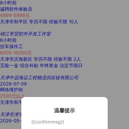
8小时前
诚聘软件体验员
4999-5999元
天津市和平区
学历不限
经验不限
10人
锦江帝贸软件开发工作室
8小时前
挂车操作工
6000-10000元
天津市滨海新区
学历不限
经验不限
2人
五险一金
综合补贴
年终奖金
法定节假日
天津中远海运工程物流供应链有限公司
2026-07-09
网络维护岗
2500元以上
天津市和平区
大专
经验不限
1人
温馨提示
天津市津宇人才服务有限公司
2026-05-28
{{confirmmsg}}