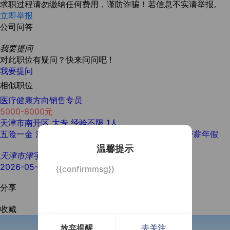
求职过程请勿缴纳任何费用，谨防诈骗！若信息不实请举报。
立即举报
公司问答
我要提问
对此职位有疑问？快来问问吧 !
我要提问
相似职位
医疗健康方向销售专员
5000-8000元
天津市南开区
大专
经验不限
1人
五险一金
法定节假日
防暑降温
取暖补贴
工会福利
带薪年假
温馨提示
天津市津宇人才服务有限公司
2026-05-12
{{confirmmsg}}
分享
收藏
放弃提醒
去关注
开通微信提醒