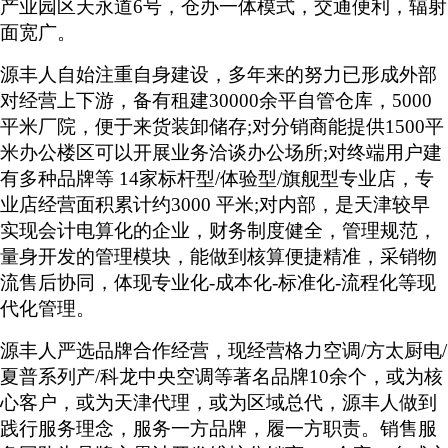
产业园区天永道6号，仓办一体模式，交通便利，辐射
面宽广。
源丰人自始注重自身建设，多年来的努力已形成外部
对经营上下游，备有租建
30000余平自管仓库，5000
平米厂院，便于来货装卸储存;对分销商能提供1500平
米办公楼区可以开展业务洽谈办公场所;对终端用户建
有多种品牌等 14家标杆型/体验型/旗舰型专业店，专
业店经营面积累计约3000 平米;对内部，是天津较早
实现会计电算化的企业，财务制度健全，管理规范，
量身开发的管理模块，能做到核算便捷精准，采销物
流售后协同，体现专业化-成本化-标准化-流程化等现
代化管理。
源丰人严选品牌合作经营，现经营格力空调
/方太厨电/
夏普系列产/科龙中央空调等著名品牌10余个，或为核
心客户，或为天津代理，或为区域总代，源丰人做到
践行服务理念，服务一方品牌，履一方职责。销售服