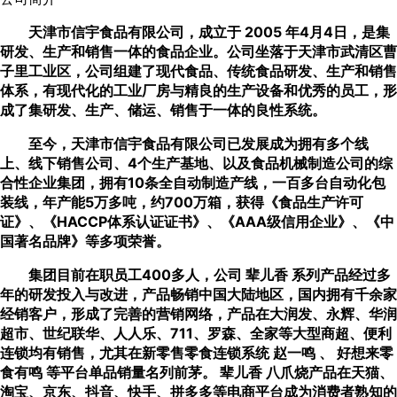
天津市信宇食品有限公司，成立于 2005 年4月4日，是集
研发、生产和销售一体的食品企业。公司坐落于天津市武清区曹
子里工业区，公司组建了现代食品、传统食品研发、生产和销售
体系，有现代化的工业厂房与精良的生产设备和优秀的员工，形
成了集研发、生产、储运、销售于一体的良性系统。
至今，天津市信宇食品有限公司已发展成为拥有多个线
上、线下销售公司、4个生产基地、以及食品机械制造公司的综
合性企业集团，拥有10条全自动制造产线，一百多台自动化包
装线，年产能5万多吨，约700万箱，获得《食品生产许可
证》、《HACCP体系认证证书》、《AAA级信用企业》、《中
国著名品牌》等多项荣誉。
集团目前在职员工400多人，公司 辈儿香 系列产品经过多
年的研发投入与改进，产品畅销中国大陆地区，国内拥有千余家
经销客户，形成了完善的营销网络，产品在大润发、永辉、华润
超市、世纪联华、人人乐、711、罗森、全家等大型商超、便利
连锁均有销售，尤其在新零售零食连锁系统 赵一鸣 、 好想来零
食有鸣 等平台单品销量名列前茅。 辈儿香 八爪烧产品在天猫、
淘宝、京东、抖音、快手、拼多多等电商平台成为消费者熟知的