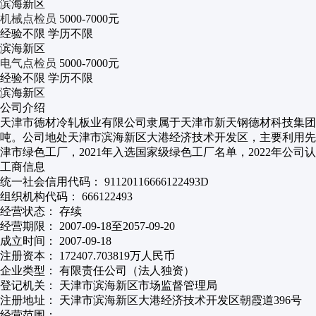
滨海新区
机械点检员
5000-7000元
经验不限
学历不限
滨海新区
电气点检员
5000-7000元
经验不限
学历不限
滨海新区
公司介绍
天津市德材冷轧板业有限公司隶属于天津市新天钢德材科技集团有限公司
吨。公司地处天津市滨海新区大港经济技术开发区，主要利用先进
津市绿色工厂，2021年入选国家级绿色工厂名单，2022年公
工商信息
统一社会信用代码：
91120116666122493D
组织机构代码：
666122493
经营状态：
存续
经营期限：
2007-09-18至2057-09-20
成立时间：
2007-09-18
注册资本：
172407.703819万人民币
企业类型：
有限责任公司（法人独资）
登记机关：
天津市滨海新区市场监督管理局
注册地址：
天津市滨海新区大港经济技术开发区朝霞道396号
经营范围：