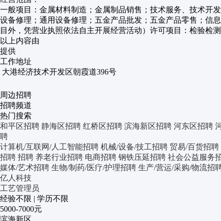
一般项目：金属材料制造；金属制品销售；技术服务、技术开发
设备修理；通用设备修理；五金产品批发；五金产品零售；信息
目外，凭营业执照依法自主开展经营活动）许可项目：检验检测
以上内容由
提供
工作地址
大港经济技术开发区朝霞道396号
周边招聘
招聘频道
热门搜索
和平区招聘
静海区招聘
红桥区招聘
滨海新区招聘
河东区招聘
聘
计算机/互联网/人工智能招聘
机械/设备/技工招聘
贸易/百货招聘
招聘
招聘
养老行业招聘
电商招聘
钢铁压延招聘
社会公益服务
媒体/艺术招聘
生物/制药/医疗/护理招聘
生产/营运/采购/物流招
亿人科技
工艺管理员
经验不限
|
学历不限
5000-7000元
滨海新区