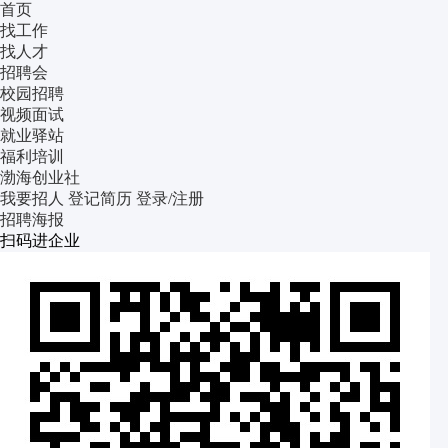
首页
找工作
找人才
招聘会
校园招聘
视频面试
就业驿站
福利培训
渤海创业社
我要招人
登记简历
登录/注册
招聘海报
扫码进企业