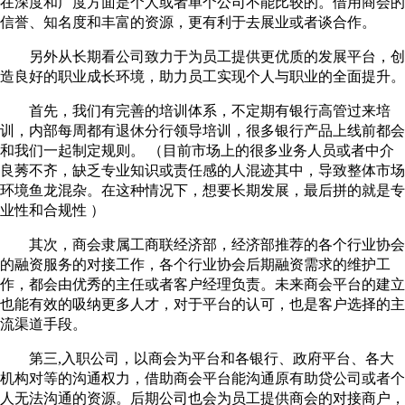
在深度和广度方面是个人或者单个公司不能比较的。借用商会的
信誉、知名度和丰富的资源，更有利于去展业或者谈合作。
另外从长期看公司致力于为员工提供更优质的发展平台，创
造良好的职业成长环境，助力员工实现个人与职业的全面提升。
首先，我们有完善的培训体系，不定期有银行高管过来培
训，内部每周都有退休分行领导培训，很多银行产品上线前都会
和我们一起制定规则。 （目前市场上的很多业务人员或者中介
良莠不齐，缺乏专业知识或责任感的人混迹其中，导致整体市场
环境鱼龙混杂。在这种情况下，想要长期发展，最后拼的就是专
业性和合规性 ）
其次，商会隶属工商联经济部，经济部推荐的各个行业协会
的融资服务的对接工作，各个行业协会后期融资需求的维护工
作，都会由优秀的主任或者客户经理负责。未来商会平台的建立
也能有效的吸纳更多人才，对于平台的认可，也是客户选择的主
流渠道手段。
第三,入职公司，以商会为平台和各银行、政府平台、各大
机构对等的沟通权力，借助商会平台能沟通原有助贷公司或者个
人无法沟通的资源。后期公司也会为员工提供商会的对接商户，