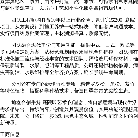
京津冀地区，致力于为客户打造自然、雅致、可持续的私家庭院
与商业景观空间，以匠心工艺和个性化服务赢得市场认可。
团队工程师均具备10年以上行业经验，累计完成200+庭院
项目。从方案设计到施工养护一站式解决，降低客户沟通成本。
实行项目终身档案管理，主材溯源保真，质保无忧。
团队融合现代美学与实用功能，提供中式、日式、欧式等
多元风格定制方案，从概念规划到效果呈现全程把控。团队拥有
标准化施工流程与经验丰富的技术团队，严格选用环保材料，确
保硬质铺装、水景、照明等工程品质。公司还提供植物修剪、病
虫害防治、水系维护等全年养护方案，延长景观生命周期。
公司还有专门的绿植竹柏专项：精选罗汉松、黑松、紫竹
等特色植物，搭配科学种植技术，营造四季常青的庭院生态。
通鑫合创秉持 庭院即艺术 的理念，将自然意境与现代生活
需求相结合，持续为客户创造兼具观赏价值与实用功能的理想庭
院。未来，公司将进一步深耕绿色生态领域，推动庭院文化的创
新传承。
工商信息