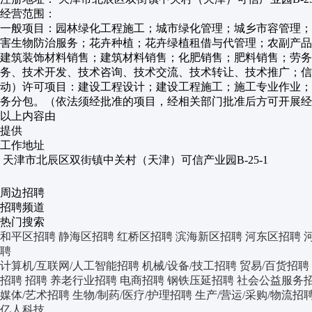
经营范围：
一般项目：园林绿化工程施工；城市绿化管理；城乡市容管理；
害生物防治服务；花卉种植；花卉绿植租借与代管理；农副产品
建筑装饰材料销售；建筑材料销售；化肥销售；肥料销售；劳务
务、技术开发、技术咨询、技术交流、技术转让、技术推广；
动）许可项目：建设工程设计；建设工程施工；施工专业作业；
务分包。（依法须经批准的项目，经相关部门批准后方可开展
以上内容由
提供
工作地址
天津市北辰区双街镇中关村（天津）可信产业园B-25-1
周边招聘
招聘频道
热门搜索
和平区招聘
静海区招聘
红桥区招聘
滨海新区招聘
河东区招聘
聘
计算机/互联网/人工智能招聘
机械/设备/技工招聘
贸易/百货招聘
招聘
招聘
养老行业招聘
电商招聘
钢铁压延招聘
社会公益服务
媒体/艺术招聘
生物/制药/医疗/护理招聘
生产/营运/采购/物流招
亿人科技