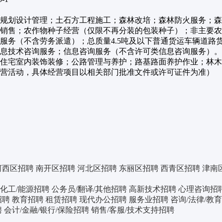
规划设计管理；土石方工程施工；森林改培；森林防火服务；森
销售；农作物种子经营（仅限不再分装的包装种子）；非主要农
服务（不含劳务派遣）；总质量4.5吨及以下普通货运车辆道路
信息技术咨询服务；信息咨询服务（不含许可类信息咨询服务）
住宅室内装饰装修；公路管理与养护；路基路面养护作业；林木
经营活动，具体经营项目以相关部门批准文件或许可证件为准）
河西区招聘
南开区招聘
河北区招聘
东丽区招聘
西青区招聘
津南
化工/能源招聘
公务员/翻译/其他招聘
高新技术招聘
心理咨询招
招聘
教育招聘
租赁招聘
现代办公招聘
服务业招聘
咨询/法律/教
聘
会计/金融/银行/保险招聘
销售/客服/技术支持招聘