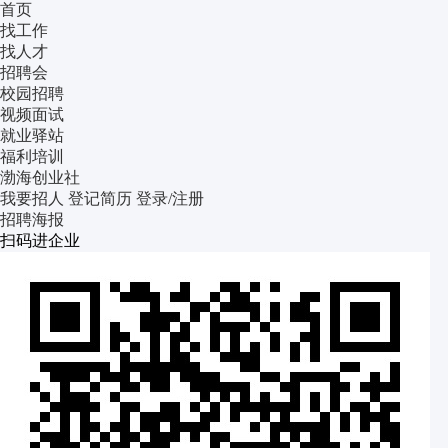
首页
找工作
找人才
招聘会
校园招聘
视频面试
就业驿站
福利培训
渤海创业社
我要招人
登记简历
登录/注册
招聘海报
扫码进企业