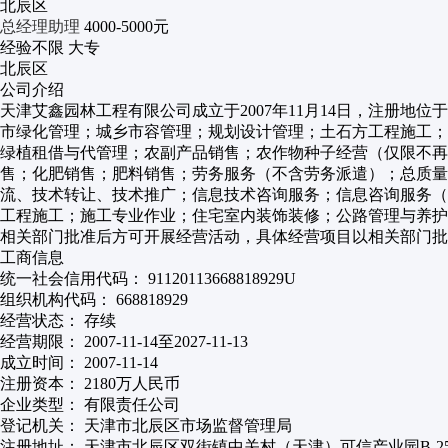
北辰区
总经理助理
4000-5000元
经验不限
大专
北辰区
公司介绍
天津艾鑫园林工程有限公司成立于2007年11月14日，注册地
市绿化管理；城乡市容管理；规划设计管理；土石方工程施工；
绿植租借与代管理；农副产品销售；农作物种子经营（仅限不
售；化肥销售；肥料销售；劳务服务（不含劳务派遣）；总质量
流、技术转让、技术推广；信息技术咨询服务；信息咨询服务（
工程施工；施工专业作业；住宅室内装饰装修；公路管理与养护
相关部门批准后方可开展经营活动，具体经营项目以相关部门
工商信息
统一社会信用代码：
91120113668818929U
组织机构代码：
668818929
经营状态：
存续
经营期限：
2007-11-14至2027-11-13
成立时间：
2007-11-14
注册资本：
2180万人民币
企业类型：
有限责任公司
登记机关：
天津市北辰区市场监督管理局
注册地址：
天津市北辰区双街镇中关村（天津）可信产业园B-25